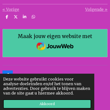
«
Vorige
Volgende
»
D
D
S
D
e
e
h
e
l
e
a
l
e
l
r
e
n
e
n
Maak jouw eigen website met
JouwWeb
F
Deze website gebruikt cookies voor
a
analyse-doeleinden en/of het tonen van
c
advertenties. Door gebruik te blijven maken
e
F
van de site gaat u hiermee akkoord.
b
a
© 2020 - 2026 Geert Ollieuz
o
c
Akkoord
Powered by
JouwWeb
o
e