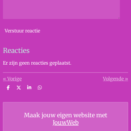
Verstuur reactie
Reacties
Er zijn geen reacties geplaatst.
«
Vorige
Volgende
»
D
D
S
D
e
e
h
e
l
e
a
l
e
l
r
e
n
e
n
Maak jouw eigen website met
JouwWeb