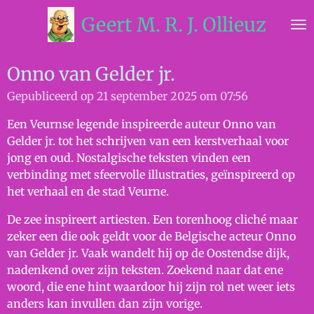
Ga
Geert M. R. J. Ollieuz
direct
naar
de
Onno van Gelder jr.
hoofdinhoud
Gepubliceerd op 21 september 2025 om 07:56
Een Veurnse legende inspireerde auteur Onno van
Gelder jr. tot het schrijven van een kerstverhaal voor
jong en oud. Nostalgische teksten vinden een
verbinding met sfeervolle illustraties, geïnspireerd op
het verhaal en de stad Veurne.
De zee inspireert artiesten. Een torenhoog cliché maar
zeker een die ook geldt voor de Belgische acteur Onno
van Gelder jr. Vaak wandelt hij op de Oostendse dijk,
nadenkend over zijn teksten. Zoekend naar dat ene
woord, die ene hint waardoor hij
zijn rol net weer iets
anders kan invullen dan zijn vorige.