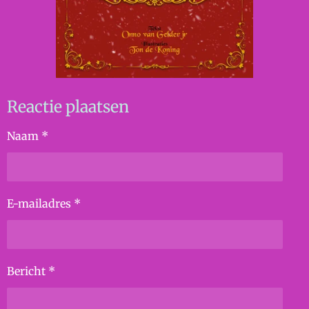
Reactie plaatsen
Naam *
E-mailadres *
Bericht *