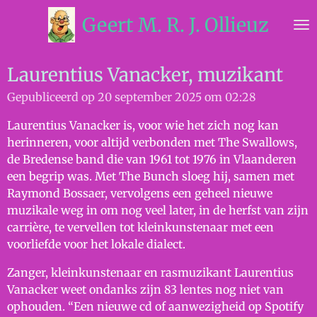
Ga
Geert M. R. J. Ollieuz
direct
naar
de
Laurentius Vanacker, muzikant
hoofdinhoud
Gepubliceerd op 20 september 2025 om 02:28
Laurentius Vanacker is, voor wie het zich nog kan
herinneren, voor altijd verbonden met The Swallows,
de Bredense band die van 1961 tot 1976 in Vlaanderen
een begrip was. Met The Bunch sloeg hij, samen met
Raymond Bossaer, vervolgens een geheel nieuwe
muzikale weg in om nog veel later, in de herfst van zijn
carrière, te vervellen tot kleinkunstenaar met een
voorliefde voor het lokale dialect.
Zanger, kleinkunstenaar en rasmuzikant Laurentius
Vanacker weet ondanks zijn 83 lentes nog niet van
ophouden. “Een nieuwe cd of aanwezigheid op Spotify