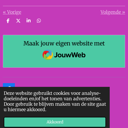
«
Vorige
Volgende
»
D
D
S
D
e
e
h
e
l
e
a
l
e
l
r
e
n
e
n
Maak jouw eigen website met
JouwWeb
F
Deze website gebruikt cookies voor analyse-
a
doeleinden en/of het tonen van advertenties.
c
Door gebruik te blijven maken van de site gaat
e
F
u hiermee akkoord.
b
a
© 2020 - 2026 Geert Ollieuz
o
c
Akkoord
Powered by
JouwWeb
o
e