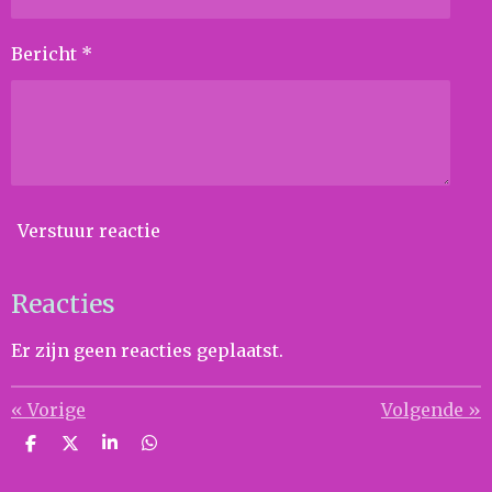
Bericht *
Verstuur reactie
Reacties
Er zijn geen reacties geplaatst.
«
Vorige
Volgende
»
D
D
S
D
e
e
h
e
l
e
a
l