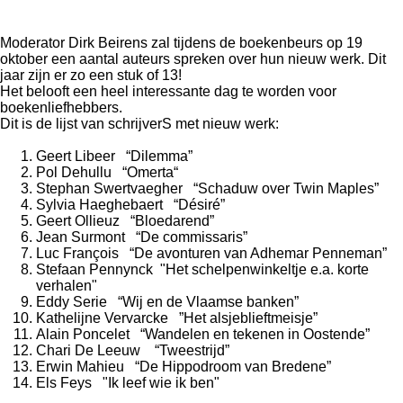
Moderator Dirk Beirens zal tijdens de boekenbeurs op 19
oktober een aantal auteurs spreken over hun nieuw werk. Dit
jaar zijn er zo een stuk of 13!
Het belooft een heel interessante dag te worden voor
boekenliefhebbers.
Dit is de lijst van schrijverS met nieuw werk:
Geert Libeer “Dilemma”
Pol Dehullu “Omerta“
Stephan Swertvaegher “Schaduw over Twin Maples”
Sylvia Haeghebaert “Désiré”
Geert Ollieuz “Bloedarend”
Jean Surmont “De commissaris”
Luc François “De avonturen van Adhemar Penneman”
Stefaan Pennynck "Het schelpenwinkeltje e.a. korte
verhalen"
Eddy Serie “Wij en de Vlaamse banken”
Kathelijne Vervarcke ”Het alsjeblieftmeisje”
Alain Poncelet “Wandelen en tekenen in Oostende”
Chari De Leeuw “Tweestrijd”
Erwin Mahieu “De Hippodroom van Bredene”
Els Feys "Ik leef wie ik ben"