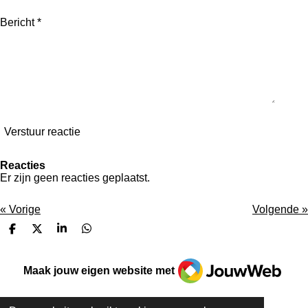
Bericht *
Verstuur reactie
Reacties
Er zijn geen reacties geplaatst.
«
Vorige
Volgende
»
D
D
S
D
e
e
h
e
l
e
a
l
JouwWeb
e
l
r
e
Maak jouw eigen website met
n
e
n