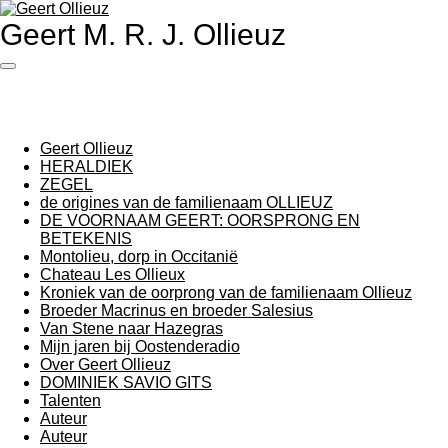
Ga
Geert M. R. J. Ollieuz
direct
naar
de
hoofdinhoud
Geert Ollieuz
HERALDIEK
ZEGEL
de origines van de familienaam OLLIEUZ
DE VOORNAAM GEERT: OORSPRONG EN
BETEKENIS
Montolieu, dorp in Occitanië
Chateau Les Ollieux
Kroniek van de oorprong van de familienaam Ollieuz
Broeder Macrinus en broeder Salesius
Van Stene naar Hazegras
Mijn jaren bij Oostenderadio
Over Geert Ollieuz
DOMINIEK SAVIO GITS
Talenten
Auteur
Auteur