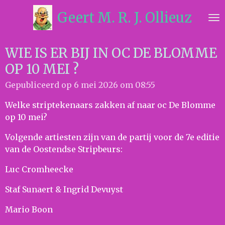
Ga
Geert M. R. J. Ollieuz
direct
naar
de
WIE IS ER BIJ IN OC DE BLOMME
hoofdinhoud
OP 10 MEI ?
Gepubliceerd op 6 mei 2026 om 08:55
Welke striptekenaars zakken af naar oc De Blomme
op 10 mei?
Volgende artiesten zijn van de partij voor de 7e editie
van de Oostendse Stripbeurs:
Luc Cromheecke
Staf Sunaert & Ingrid Devuyst
Mario Boon