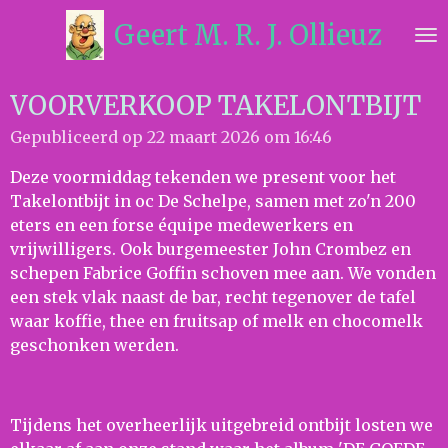
Ga
Geert M. R. J. Ollieuz
direct
naar
de
VOORVERKOOP TAKELONTBIJT
hoofdinhoud
Gepubliceerd op 22 maart 2026 om 16:46
Deze voormiddag tekenden we present voor het
Takelontbijt in oc De Schelpe, samen met zo'n 200
eters en een forse équipe medewerkers en
vrijwilligers. Ook burgemeester John Crombez en
schepen Fabrice Goffin schoven mee aan. We vonden
een stek vlak naast de bar, recht tegenover de tafel
waar koffie, thee en fruitsap of melk en chocomelk
geschonken werden.
Tijdens het overheerlijk uitgebreid ontbijt losten we