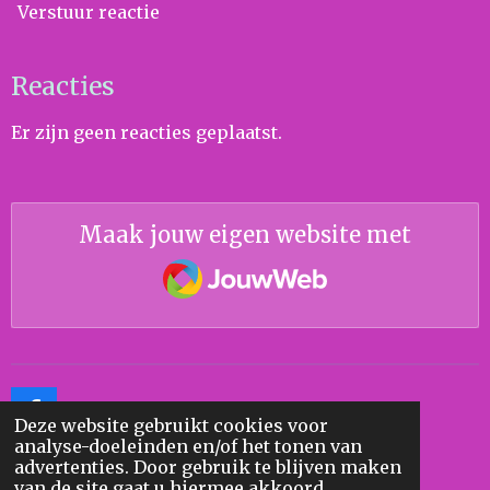
Verstuur reactie
Reacties
Er zijn geen reacties geplaatst.
Maak jouw eigen website met
JouwWeb
F
Deze website gebruikt cookies voor
a
analyse-doeleinden en/of het tonen van
c
advertenties. Door gebruik te blijven maken
e
F
van de site gaat u hiermee akkoord.