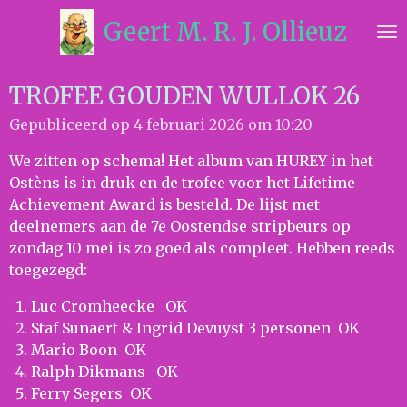
Ga
Geert M. R. J. Ollieuz
direct
naar
de
TROFEE GOUDEN WULLOK 26
hoofdinhoud
Gepubliceerd op 4 februari 2026 om 10:20
We zitten op schema! Het album van HUREY in het
Ostèns is in druk en de trofee voor het Lifetime
Achievement Award is besteld. De lijst met
deelnemers aan de 7e Oostendse stripbeurs op
zondag 10 mei is zo goed als compleet. Hebben reeds
toegezegd:
Luc Cromheecke OK
Staf Sunaert & Ingrid Devuyst 3 personen OK
Mario Boon OK
Ralph Dikmans OK
Ferry Segers OK