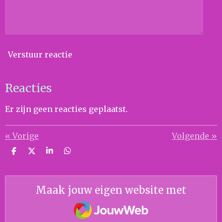
Verstuur reactie
Reacties
Er zijn geen reacties geplaatst.
«
Vorige
Volgende
»
D
D
S
D
e
e
h
e
l
e
a
l
e
l
r
e
n
e
n
Maak jouw eigen website met
JouwWeb