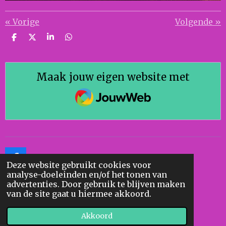
«
Vorige
Volgende
»
D
D
S
D
e
e
h
e
l
e
a
l
e
l
r
e
n
e
n
Maak jouw eigen website met
JouwWeb
F
Deze website gebruikt cookies voor
a
analyse-doeleinden en/of het tonen van
c
advertenties. Door gebruik te blijven maken
e
F
van de site gaat u hiermee akkoord.
b
a
© 2020 - 2026 Geert Ollieuz
o
c
Akkoord
Powered by
JouwWeb
o
e