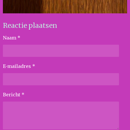
Reactie plaatsen
Naam *
E-mailadres *
Bericht *