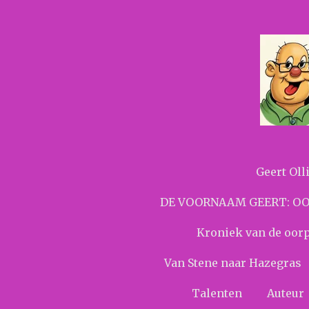
Ga
direct
naar
de
hoofdinhoud
Geert Oll
DE VOORNAAM GEERT: OO
Kroniek van de oorp
Van Stene naar Hazegras
Talenten
Auteur