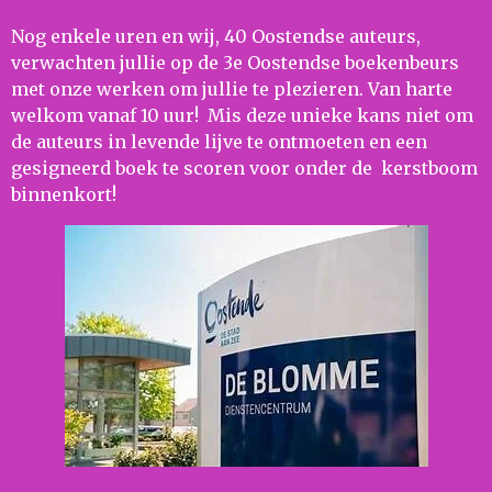
Nog enkele uren en wij, 40 Oostendse auteurs,
verwachten jullie op de 3e Oostendse boekenbeurs
met onze werken om jullie te plezieren. Van harte
welkom vanaf 10 uur! Mis deze unieke kans niet om
de auteurs in levende lijve te ontmoeten en een
gesigneerd boek te scoren voor onder de kerstboom
binnenkort!