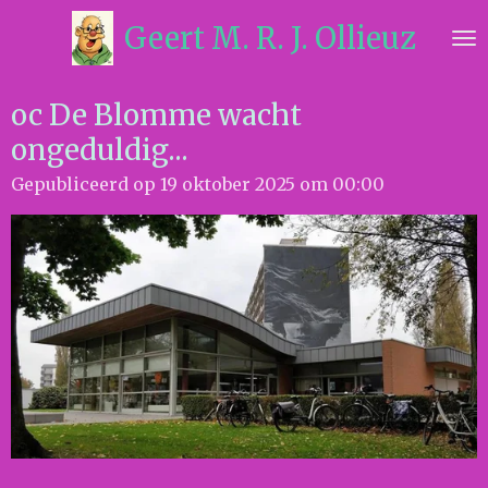
Ga
Geert M. R. J. Ollieuz
direct
naar
de
oc De Blomme wacht
hoofdinhoud
ongeduldig...
Gepubliceerd op 19 oktober 2025 om 00:00