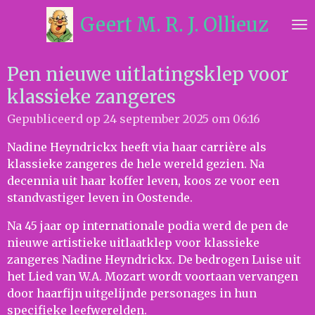
Ga
Geert M. R. J. Ollieuz
direct
naar
de
Pen nieuwe uitlatingsklep voor
hoofdinhoud
klassieke zangeres
Gepubliceerd op 24 september 2025 om 06:16
Nadine Heyndrickx heeft via haar carrière als
klassieke zangeres de hele wereld gezien. Na
decennia uit haar koffer leven, koos ze voor een
standvastiger leven in Oostende.
Na 45 jaar op internationale podia werd de pen de
nieuwe artistieke uitlaatklep voor klassieke
zangeres Nadine Heyndrickx. De bedrogen Luise uit
het Lied van W.A. Mozart wordt voortaan vervangen
door haarfijn uitgelijnde personages in hun
specifieke leefwerelden.