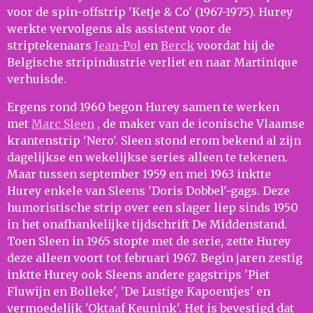
voor de spin-offstrip 'Ketje & Co' (1967-1975). Hurey
werkte vervolgens als assistent voor de
striptekenaars
Jean-Pol
en
Berck
voordat hij de
Belgische stripindustrie verliet en naar Martinique
verhuisde.
Ergens rond 1960 begon Hurey samen te werken
met
Marc Sleen
, de maker van de iconische Vlaamse
krantenstrip 'Nero'. Sleen stond erom bekend al zijn
dagelijkse en wekelijkse series alleen te tekenen.
Maar tussen september 1959 en mei 1963 inktte
Hurey enkele van Sleens 'Doris Dobbel'-gags. Deze
humoristische strip over een slager liep sinds 1950
in het onafhankelijke tijdschrift De Middenstand.
Toen Sleen in 1965 stopte met de serie, zette Hurey
deze alleen voort tot februari 1967. Begin jaren zestig
inktte Hurey ook Sleens andere gagstrips 'Piet
Fluwijn en Bolleke', 'De Lustige Kapoentjes' en
vermoedelijk 'Oktaaf ​​Keunink'. Het is bevestigd dat