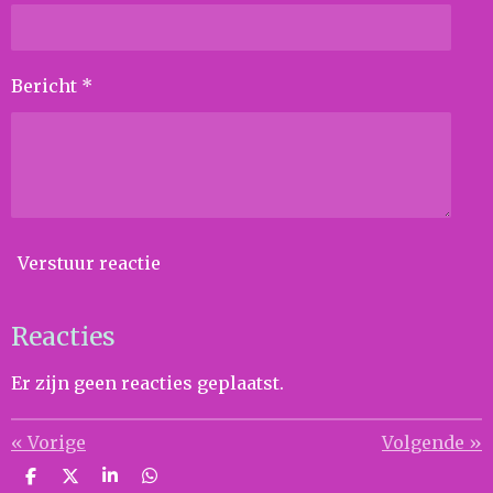
Bericht *
Verstuur reactie
Reacties
Er zijn geen reacties geplaatst.
«
Vorige
Volgende
»
D
D
S
D