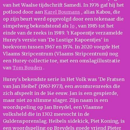
van het Waalse tijdschrift Samedi. In 1976 gaf hij het
potlood door aan
Karel Boumans
, alias Kabou, die
op zijn beurt werd opgevolgd door een tekenaar die
simpelweg bekendstond als
Jo
, van 1985 tot het
einde van de reeks in 1989. 't Kapoentje verzamelde
Hurey's versie van 'De Lustige Kapoentjes' in
boekvorm tussen 1967 en 1974. In 2020 voegde Het
Vlaams Stripcentrum (Vlaams Stripcentrum) nog
een Hurey-collectie toe, met een omslagillustratie
van
Tom Bouden
.
Hurey's bekendste serie in Het Volk was 'De Fratsen
van Jan Heibel' (1967-1973), een avonturenreeks die
zich afspeelt in de 14e eeuw. Jan is een gespierde,
maar niet zo slimme slager. Zijn naam is een
woordspeling op Jan Breydel, een Vlaamse
volksheld die in 1302 meevocht in de
Guldensporenslag. Heibels sidekick, Piet Koning, is
een woordspeling op Breydels goede vriend Pieter