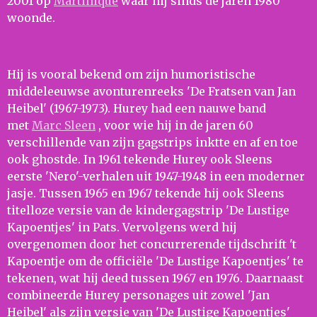
2001 op
Martinique
waar hij sinds de jaren 1980
woonde.
Hij is vooral bekend om zijn humoristische
middeleeuwse avonturenreeks 'De Fratsen van Jan
Heibel' (1967-1973). Hurey had een nauwe band
met
Marc Sleen
, voor wie hij in de jaren 60
verschillende van zijn gagstrips inktte en af ​​en toe
ook ghostde. In 1961 tekende Hurey ook Sleens
eerste 'Nero'-verhalen uit 1947-1948 in een moderner
jasje. Tussen 1965 en 1967 tekende hij ook Sleens
titelloze versie van de kindergagstrip 'De Lustige
Kapoentjes' in Pats. Vervolgens werd hij
overgenomen door het concurrerende tijdschrift 't
Kapoentje om de officiële 'De Lustige Kapoentjes' te
tekenen, wat hij deed tussen 1967 en 1976. Daarnaast
combineerde Hurey personages uit zowel 'Jan
Heibel' als zijn versie van 'De Lustige Kapoentjes'