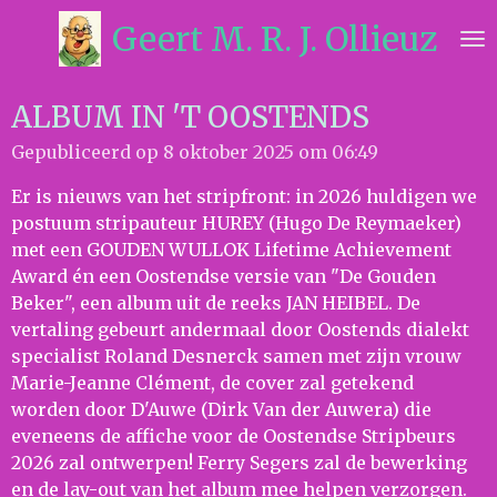
Ga
Geert M. R. J. Ollieuz
direct
naar
de
ALBUM IN 'T OOSTENDS
hoofdinhoud
Gepubliceerd op 8 oktober 2025 om 06:49
Er is nieuws van het stripfront: in 2026 huldigen we
postuum stripauteur HUREY (Hugo De Reymaeker)
met een GOUDEN WULLOK Lifetime Achievement
Award én een Oostendse versie van "De Gouden
Beker", een album uit de reeks JAN HEIBEL. De
vertaling gebeurt andermaal door Oostends dialekt
specialist Roland Desnerck samen met zijn vrouw
Marie-Jeanne Clément, de cover zal getekend
worden door D'Auwe (Dirk Van der Auwera) die
eveneens de affiche voor de Oostendse Stripbeurs
2026 zal ontwerpen! Ferry Segers zal de bewerking
en de lay-out van het album mee helpen verzorgen.