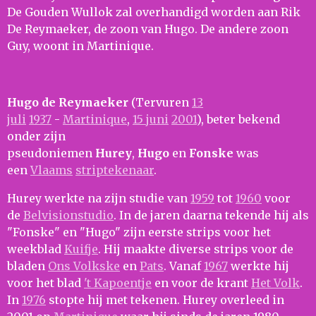
De Gouden Wullok zal overhandigd worden aan Rik
De Reymaeker, de zoon van Hugo. De andere zoon
Guy, woont in Martinique.
Hugo de Reymaeker
(Tervuren
13
juli
1937
-
Martinique
,
15 juni
2001
), beter bekend
onder zijn
pseudoniemen
Hurey
,
Hugo
en
Fonske
was
een
Vlaams
striptekenaar
.
Hurey werkte na zijn studie van
1959
tot
1960
voor
de
Belvisionstudio
. In de jaren daarna tekende hij als
"Fonske" en "Hugo" zijn eerste strips voor het
weekblad
Kuifje
. Hij maakte diverse strips voor de
bladen
Ons Volkske
en
Pats
. Vanaf
1967
werkte hij
voor het blad
't Kapoentje
en voor de krant
Het Volk
.
In
1976
stopte hij met tekenen. Hurey overleed in