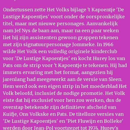
Ondertussen zette Het Volks bijlage 't Kapoentje 'De
Lustige Kapoentjes' voort onder de oorspronkelijke
titel, maar met nieuwe personages. Aanvankelijk
nam Jef Nys de baan aan, maar na een paar weken
liet hij zijn assistenten gewoon grappen tekenen
met zijn signatuurpersonage Jommeke. In 1966
wilde Het Volk een volledig originele kinderclub
voor 'De Lustige Kapoentjes' en kocht Hurey los van
Pats om de strip voor 't Kapoentje te tekenen. Hij had
immers ervaring met het format, aangezien hij
jarenlang had meegewerkt aan de versie van Sleen.
Hem werd ook een eigen strip in het moederblad Het
Volk beloofd, inclusief de nodige promotie. Het Volk
eiste dat hij exclusief voor hen zou werken, dus de
overstap betekende zijn definitieve afscheid van
Kuifje, Ons Volkske en Pats. De titelloze versies van
'De Lustige Kapoentjes' en 'Piet Fluwijn en Bolleke'
werden door Jean-Pol voortgezet tot 1974. Hurey's