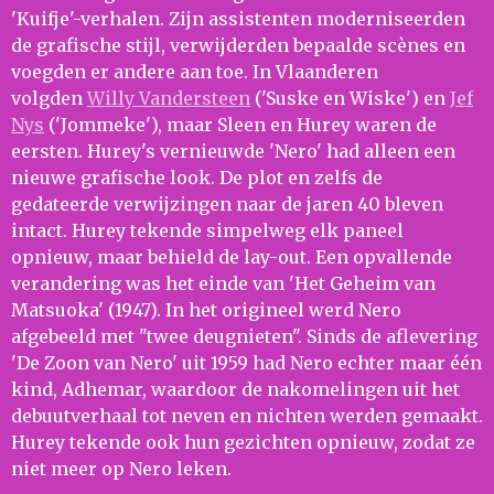
'Kuifje'-verhalen. Zijn assistenten moderniseerden
de grafische stijl, verwijderden bepaalde scènes en
voegden er andere aan toe. In Vlaanderen
volgden
Willy Vandersteen
('Suske en Wiske') en
Jef
Nys
('Jommeke'), maar Sleen en Hurey waren de
eersten. Hurey's vernieuwde 'Nero' had alleen een
nieuwe grafische look. De plot en zelfs de
gedateerde verwijzingen naar de jaren 40 bleven
intact. Hurey tekende simpelweg elk paneel
opnieuw, maar behield de lay-out. Een opvallende
verandering was het einde van 'Het Geheim van
Matsuoka' (1947). In het origineel werd Nero
afgebeeld met "twee deugnieten". Sinds de aflevering
'De Zoon van Nero' uit 1959 had Nero echter maar één
kind, Adhemar, waardoor de nakomelingen uit het
debuutverhaal tot neven en nichten werden gemaakt.
Hurey tekende ook hun gezichten opnieuw, zodat ze
niet meer op Nero leken.